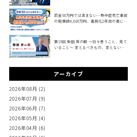
も！？
罰金50万円では済まない―熱中症死亡事故
の賠償額4,800万円、義務化2年目の夏に経
営者が確認すべきこと～2025年6月施行・
職場の熱中症対策義務化を中小企業向けに
解説～
第19回 柴田 昇の眼 ～日々思うこと、見て
いること～ 変えるべきもの、変えないも
の
アーカイブ
2026年08月 (2)
2026年07月 (9)
2026年06月 (7)
2026年05月 (4)
2026年04月 (6)