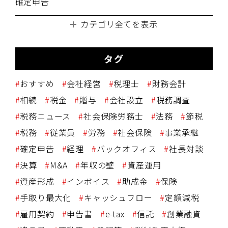
確定申告
カテゴリ全てを表示
タグ
おすすめ
会社経営
税理士
財務会計
相続
税金
贈与
会社設立
税務調査
税務ニュース
社会保険労務士
法務
節税
税務
従業員
労務
社会保険
事業承継
確定申告
経理
バックオフィス
社長対談
決算
M&A
年収の壁
資産運用
資産形成
インボイス
助成金
保険
手取り最大化
キャッシュフロー
定額減税
雇用契約
申告書
e-tax
信託
創業融資