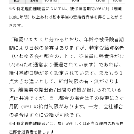
※3 特定理由離職者については、被保険者期間が6か月（離職
以前1年間）以上あれば基本手当の受給者資格を得ることがで
きます。
ご確認いただくと分かるとおり、年齢や被保険者期
間により日数の多寡はありますが、特定受給資格者
（いわゆる会社都合のことで、従業員に帰責性がな
い
ため通常より優遇されています）であれば、
(※4)
給付基礎日額が多く設定されています。またもう１
点大きな違いとして、給付制限の有・無がありま
す。離職票の提出後7日間の待機が設けられている
点は共通ですが、自己都合の場合はその後更に２ヶ
月間
の給付制限があります。一方、会社都合
（※5）
の場合はすぐに受給が可能です。
※4 特定理由離職者とは、雇止めもしくは正当な理由のある自
己都合退職者を指します