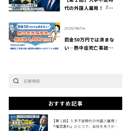
代の外国人雇用！『確
認漏れ』ひとつで、会社
を失うかも！？
2026/08/04
罰金50万円では済まな
い―熱中症死亡事故の
賠償額4,800万円、義務
化2年目の夏に経営者が
確認すべきこと～2025
年6月施行・職場の熱中
症対策義務化を中小企
業向けに解説～
おすすめ記事
【第１回】人手不足時代の外国人雇用！
『確認漏れ』ひとつで、会社を失うか