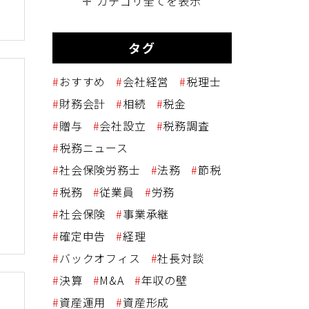
カテゴリ全てを表示
の
タグ
おすすめ
会社経営
税理士
財務会計
相続
税金
贈与
会社設立
税務調査
税務ニュース
指
社会保険労務士
法務
節税
税務
従業員
労務
社会保険
事業承継
確定申告
経理
バックオフィス
社長対談
決算
M&A
年収の壁
資産運用
資産形成