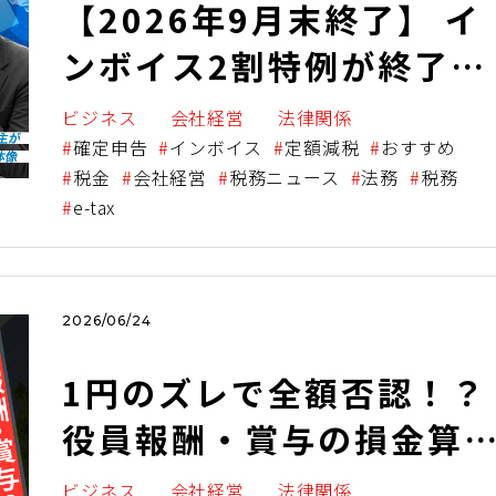
【2026年9月末終了】 イ
ンボイス2割特例が終了
に！ ～フリーランス・個
ビジネス
会社経営
法律関係
人事業主が今すぐ確認す
確定申告
インボイス
定額減税
おすすめ
税金
会社経営
税務ニュース
法務
税務
き対応策の全体像～
e-tax
2026/06/24
1円のズレで全額否認！？
役員報酬・賞与の損金算
ルール！知らないと恐ろ
ビジネス
会社経営
法律関係