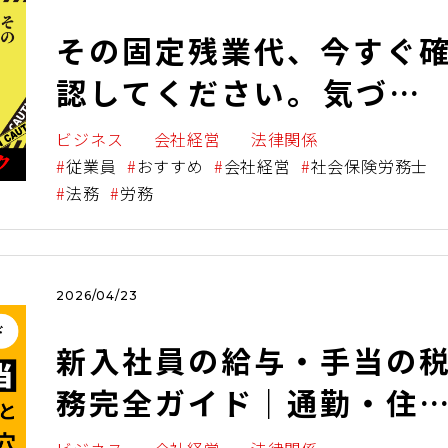
その固定残業代、今すぐ
認してください。――気づか
ず抱える数百万円のリス
ビジネス
会社経営
法律関係
従業員
おすすめ
会社経営
社会保険労務士
法務
労務
2026/04/23
新入社員の給与・手当の
務完全ガイド｜通勤・住
手当の「課税・非課税」