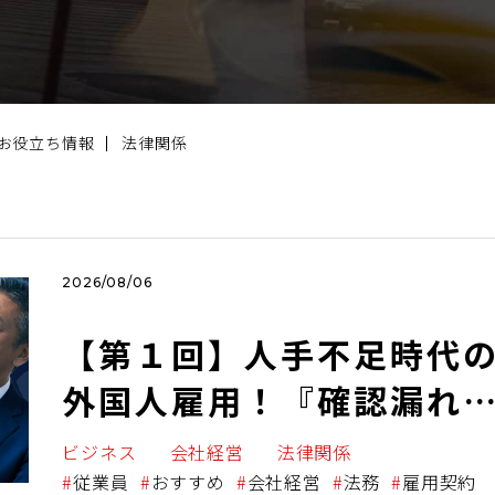
お役立ち情報
法律関係
2026/08/06
【第１回】人手不足時代
外国人雇用！『確認漏れ
ひとつで、会社を失うか
ビジネス
会社経営
法律関係
も！？
従業員
おすすめ
会社経営
法務
雇用契約