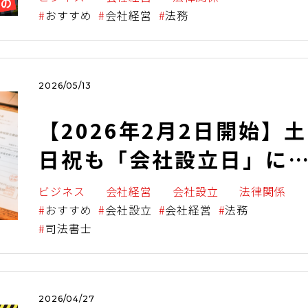
い「時期」と「手続き」
おすすめ
会社経営
法務
盲点！
2026/05/13
【2026年2月2日開始】土
日祝も「会社設立日」に
定可能！ 運用変更のポイ
ビジネス
会社経営
会社設立
法律関係
ントを解説
おすすめ
会社設立
会社経営
法務
司法書士
2026/04/27