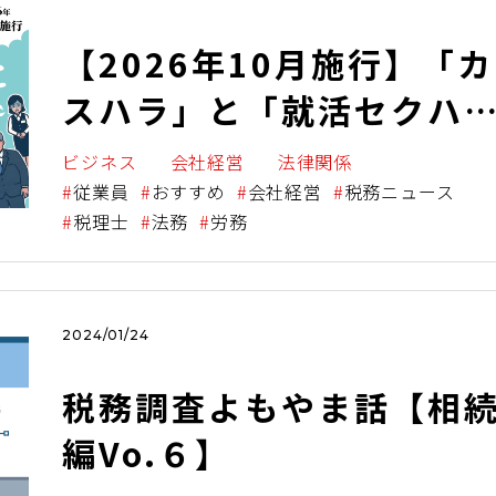
【2026年10月施行】「カ
スハラ」と「就活セクハ
ラ」と対策が義務化！今
ビジネス
会社経営
法律関係
ぐ取り組むべき新ルール
従業員
おすすめ
会社経営
税務ニュース
税理士
法務
労務
2024/01/24
税務調査よもやま話【相
編Vo.６】