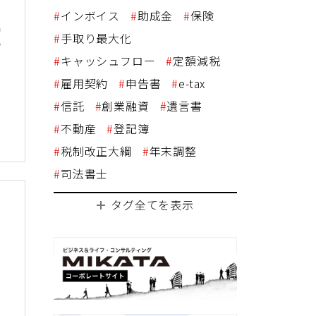
インボイス
助成金
保険
確
手取り最大化
キャッシュフロー
定額減税
雇用契約
申告書
e-tax
ク
信託
創業融資
遺言書
不動産
登記簿
税制改正大綱
年末調整
司法書士
タグ全てを表示
税
宅
と