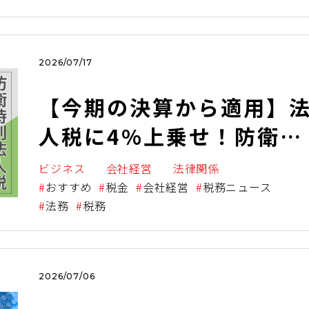
2026/07/17
【今期の決算から適用】
人税に4%上乗せ！防衛特
別法人税、「うちは関係
ビジネス
会社経営
法律関係
い」が一番危ない！
おすすめ
税金
会社経営
税務ニュース
法務
税務
2026/07/06