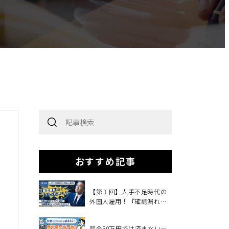
の
おすすめ記事
』
【第１回】人手不足時代の
外国人雇用！『確認漏れ』
ひとつで、会社を失うか
も！？
罰金50万円では済まない―