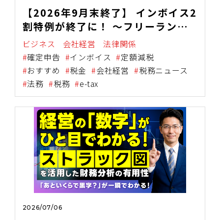
【2026年9月末終了】 インボイス2
割特例が終了に！ ～フリーラン
ス・個人事業主が今すぐ確認すべき
ビジネス
会社経営
法律関係
対応策の全体像～
確定申告
インボイス
定額減税
おすすめ
税金
会社経営
税務ニュース
法務
税務
e-tax
2026/07/06