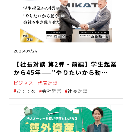
2026/07/24
【社長対談 第2弾・前編】学生起業
から45年——"やりたいから動
く"が、会社を生き残らせた
ビジネス
代表対談
おすすめ
会社経営
社長対談