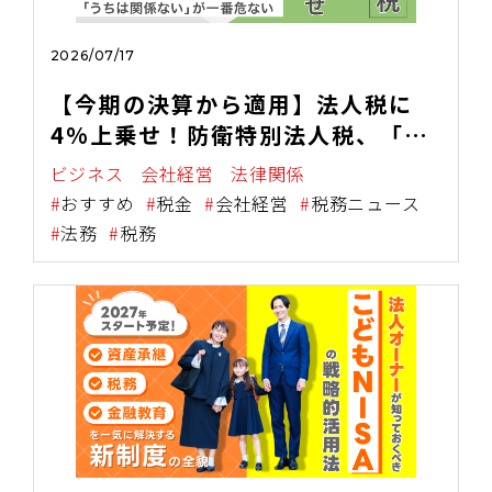
2026/07/17
【今期の決算から適用】法人税に
4%上乗せ！防衛特別法人税、「う
ちは関係ない」が一番危ない！
ビジネス
会社経営
法律関係
おすすめ
税金
会社経営
税務ニュース
法務
税務