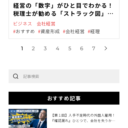
経営の「数字」がひと目でわかる！
税理士が勧める「ストラック図」を
活用した財務分析の有用性
ビジネス
会社経営
おすすめ
資産形成
会社経営
経理
1
2
3
4
5
6
7
おすすめ記事
【第１回】人手不足時代の外国人雇用！
『確認漏れ』ひとつで、会社を失うか
も！？