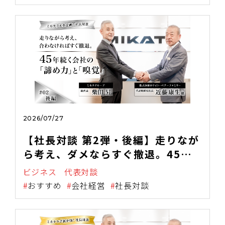
2026/07/27
【社長対談 第2弾・後編】走りなが
ら考え、ダメならすぐ撤退。45年
続く会社の"諦め力"と"嗅覚"
ビジネス
代表対談
おすすめ
会社経営
社長対談