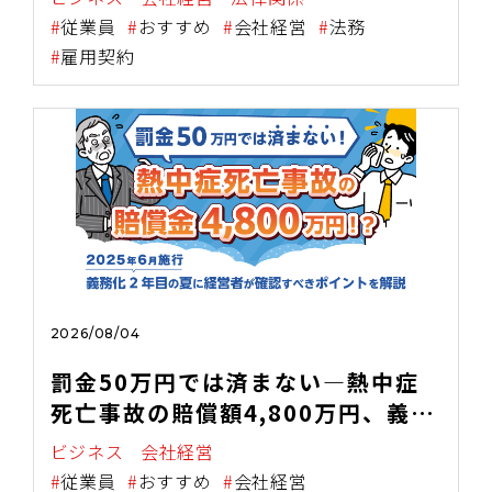
従業員
おすすめ
会社経営
法務
雇用契約
2026/08/04
罰金50万円では済まない―熱中症
死亡事故の賠償額4,800万円、義務
化2年目の夏に経営者が確認すべき
ビジネス
会社経営
こと～2025年6月施行・職場の熱中
従業員
おすすめ
会社経営