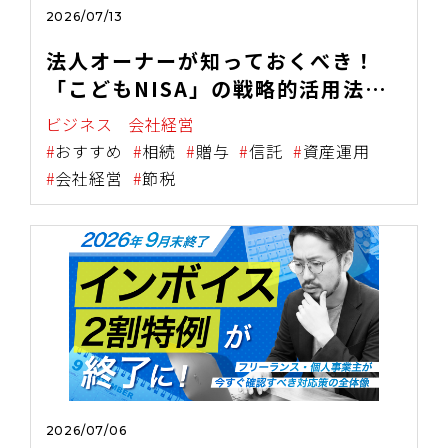
2026/07/13
法人オーナーが知っておくべき！
「こどもNISA」の戦略的活用法
【資産承継・税務・金融教育を一気
ビジネス
会社経営
に解決する新制度の全貌】
おすすめ
相続
贈与
信託
資産運用
会社経営
節税
2026/07/06