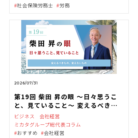
症対策義務化を中小企業向けに解説
社会保険労務士
労務
～
2026/07/31
第19回 柴田 昇の眼 ～日々思うこ
と、見ていること～ 変えるべきも
の、変えないもの
ビジネス
会社経営
ミカタグループ総代表コラム
おすすめ
会社経営