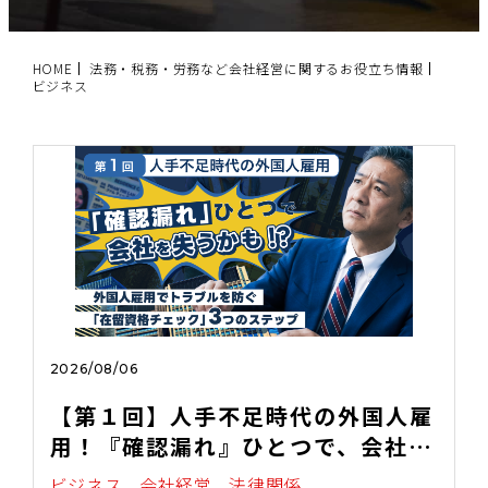
HOME
法務・税務・労務など会社経営に関するお役立ち情報
ビジネス
2026/08/06
【第１回】人手不足時代の外国人雇
用！『確認漏れ』ひとつで、会社を
失うかも！？
ビジネス
会社経営
法律関係