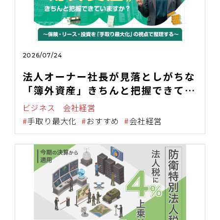
2026/07/24
法人オーナー社長が見落としがちな
「簿外資産」きちんと把握できてい
ますか？ 〜保険・リース・投資を
ビジネス
会社経営
「手取り最大化」の視点で整理す
手取り最大化
おすすめ
会社経営
る〜