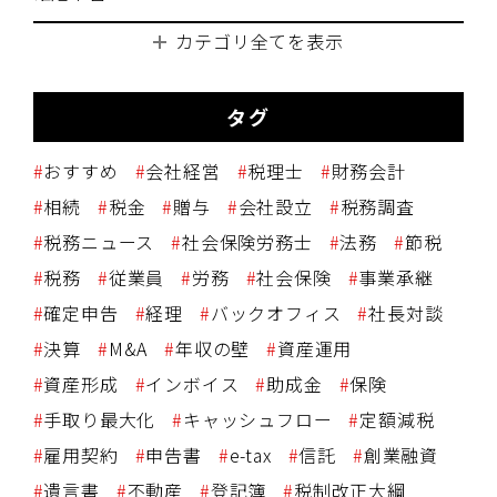
カテゴリ全てを表示
タグ
おすすめ
会社経営
税理士
財務会計
相続
税金
贈与
会社設立
税務調査
税務ニュース
社会保険労務士
法務
節税
税務
従業員
労務
社会保険
事業承継
確定申告
経理
バックオフィス
社長対談
決算
M&A
年収の壁
資産運用
資産形成
インボイス
助成金
保険
手取り最大化
キャッシュフロー
定額減税
雇用契約
申告書
e-tax
信託
創業融資
遺言書
不動産
登記簿
税制改正大綱