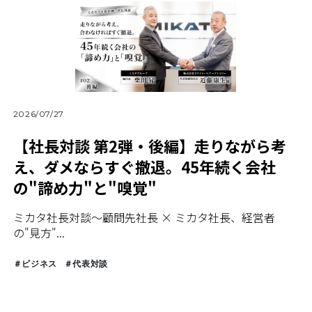
2026/07/27
【社長対談 第2弾・後編】走りながら考
え、ダメならすぐ撤退。45年続く会社
の"諦め力"と"嗅覚"
ミカタ社長対談〜顧問先社長 × ミカタ社長、経営者
の"見方"...
＃ビジネス
＃代表対談