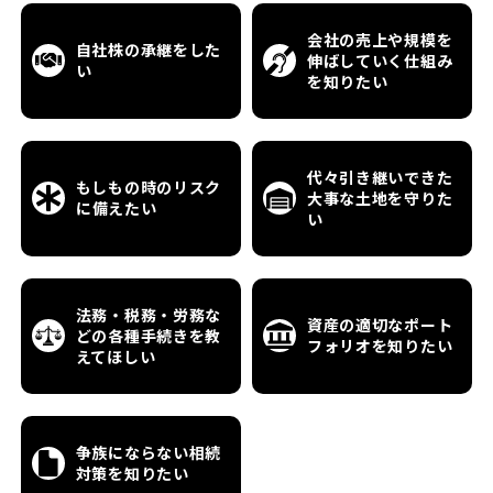
会社の売上や規模を
自社株の承継をした
伸ばして
いく仕組み
い
を知りたい
代々引き継いできた
もしもの時のリスク
大事な
土地を守りた
に
備えたい
い
法務・税務・労務な
資産の適切なポート
どの
各種手続きを教
フォリオ
を知りたい
えてほしい
争族にならない相続
対策を
知りたい