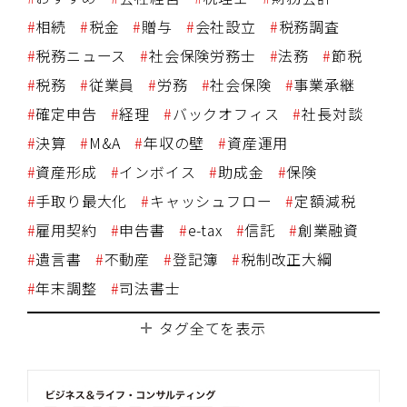
相続
税金
贈与
会社設立
税務調査
税務ニュース
社会保険労務士
法務
節税
税務
従業員
労務
社会保険
事業承継
確定申告
経理
バックオフィス
社長対談
決算
M&A
年収の壁
資産運用
資産形成
インボイス
助成金
保険
手取り最大化
キャッシュフロー
定額減税
雇用契約
申告書
e-tax
信託
創業融資
遺言書
不動産
登記簿
税制改正大綱
年末調整
司法書士
タグ全てを表示