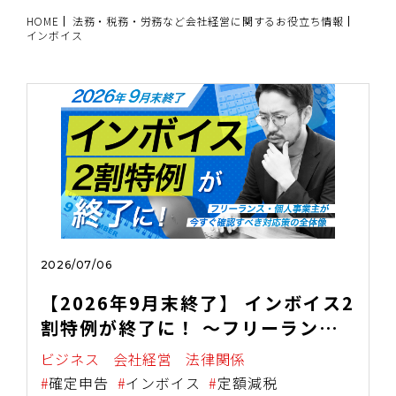
HOME
法務・税務・労務など会社経営に関するお役立ち情報
インボイス
2026/07/06
【2026年9月末終了】 インボイス2
割特例が終了に！ ～フリーラン
ス・個人事業主が今すぐ確認すべき
ビジネス
会社経営
法律関係
対応策の全体像～
確定申告
インボイス
定額減税