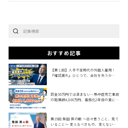
おすすめ記事
【第１回】人手不足時代の外国人雇用！
『確認漏れ』ひとつで、会社を失うか
も！？
罰金50万円では済まない―熱中症死亡事故
の賠償額4,800万円、義務化2年目の夏に経
営者が確認すべきこと～2025年6月施行・
職場の熱中症対策義務化を中小企業向けに
解説～
第19回 柴田 昇の眼 ～日々思うこと、見て
いること～ 変えるべきもの、変えないも