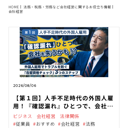
HOME
法務・税務・労務など会社経営に関するお役立ち情報
会社経営
2026/08/06
【第１回】人手不足時代の外国人雇
用！『確認漏れ』ひとつで、会社を
失うかも！？
ビジネス
会社経営
法律関係
従業員
おすすめ
会社経営
法務