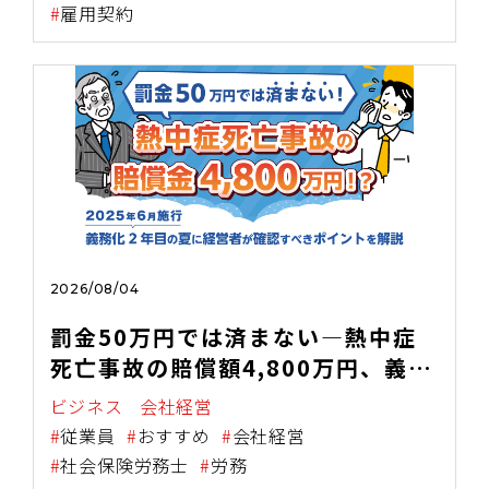
雇用契約
2026/08/04
罰金50万円では済まない―熱中症
死亡事故の賠償額4,800万円、義務
化2年目の夏に経営者が確認すべき
ビジネス
会社経営
こと～2025年6月施行・職場の熱中
従業員
おすすめ
会社経営
症対策義務化を中小企業向けに解説
社会保険労務士
労務