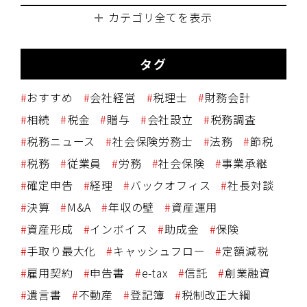
カテゴリ全てを表示
タグ
おすすめ
会社経営
税理士
財務会計
相続
税金
贈与
会社設立
税務調査
税務ニュース
社会保険労務士
法務
節税
税務
従業員
労務
社会保険
事業承継
確定申告
経理
バックオフィス
社長対談
決算
M&A
年収の壁
資産運用
資産形成
インボイス
助成金
保険
手取り最大化
キャッシュフロー
定額減税
雇用契約
申告書
e-tax
信託
創業融資
遺言書
不動産
登記簿
税制改正大綱