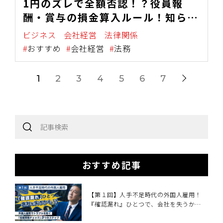
1円のズレで全額否認！？役員報
酬・賞与の損金算入ルール！知らな
いと恐ろしい「時期」と「手続き」
ビジネス
会社経営
法律関係
の盲点！
おすすめ
会社経営
法務
1
2
3
4
5
6
7
おすすめ記事
【第１回】人手不足時代の外国人雇用！
『確認漏れ』ひとつで、会社を失うか
も！？