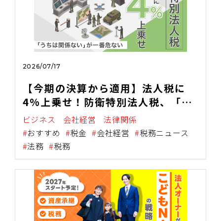
2026/07/17
【今期の決算から適用】法人税に
4%上乗せ！防衛特別法人税、「う
ちは関係ない」が一番危ない！
ビジネス
会社経営
法律関係
おすすめ
税金
会社経営
税務ニュース
法務
税務