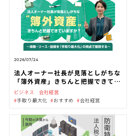
2026/07/24
法人オーナー社長が見落としがちな
「簿外資産」きちんと把握できてい
ますか？ 〜保険・リース・投資を
ビジネス
会社経営
「手取り最大化」の視点で整理す
手取り最大化
おすすめ
会社経営
る〜