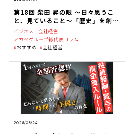
第18回 柴田 昇の眼 ～日々思うこ
と、見ていること～「歴史」を創る
ということ
ビジネス
会社経営
ミカタグループ総代表コラム
おすすめ
会社経営
2026/06/24