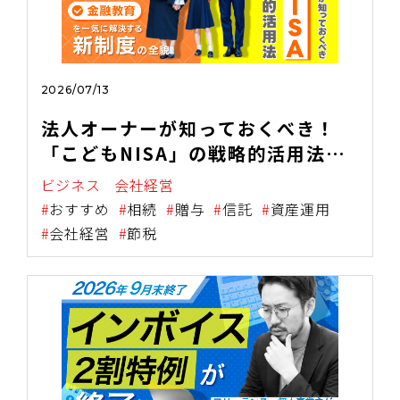
2026/07/13
法人オーナーが知っておくべき！
「こどもNISA」の戦略的活用法
【資産承継・税務・金融教育を一気
ビジネス
会社経営
に解決する新制度の全貌】
おすすめ
相続
贈与
信託
資産運用
会社経営
節税