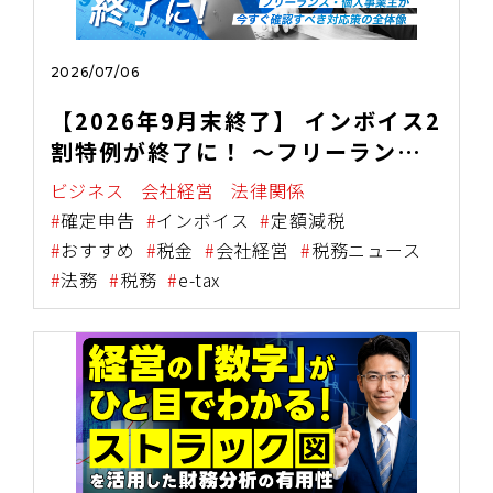
2026/07/06
【2026年9月末終了】 インボイス2
割特例が終了に！ ～フリーラン
ス・個人事業主が今すぐ確認すべき
ビジネス
会社経営
法律関係
対応策の全体像～
確定申告
インボイス
定額減税
おすすめ
税金
会社経営
税務ニュース
法務
税務
e-tax