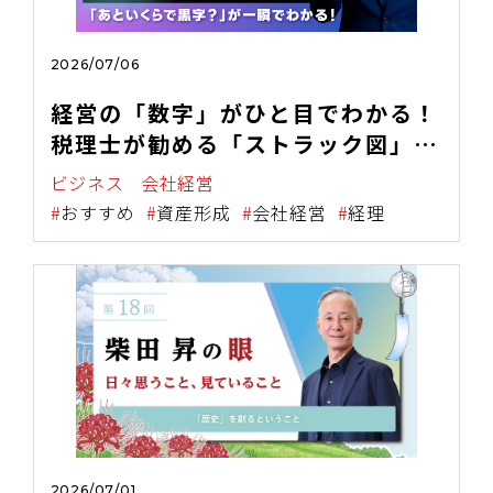
2026/07/06
経営の「数字」がひと目でわかる！
税理士が勧める「ストラック図」を
活用した財務分析の有用性
ビジネス
会社経営
おすすめ
資産形成
会社経営
経理
2026/07/01