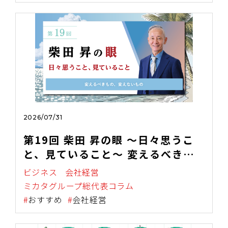
～
2026/07/31
第19回 柴田 昇の眼 ～日々思うこ
と、見ていること～ 変えるべきも
の、変えないもの
ビジネス
会社経営
ミカタグループ総代表コラム
おすすめ
会社経営