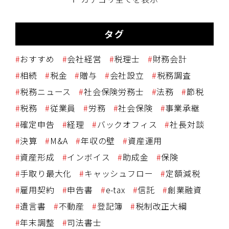
タグ
おすすめ
会社経営
税理士
財務会計
相続
税金
贈与
会社設立
税務調査
税務ニュース
社会保険労務士
法務
節税
税務
従業員
労務
社会保険
事業承継
確定申告
経理
バックオフィス
社長対談
決算
M&A
年収の壁
資産運用
資産形成
インボイス
助成金
保険
手取り最大化
キャッシュフロー
定額減税
雇用契約
申告書
e-tax
信託
創業融資
遺言書
不動産
登記簿
税制改正大綱
年末調整
司法書士