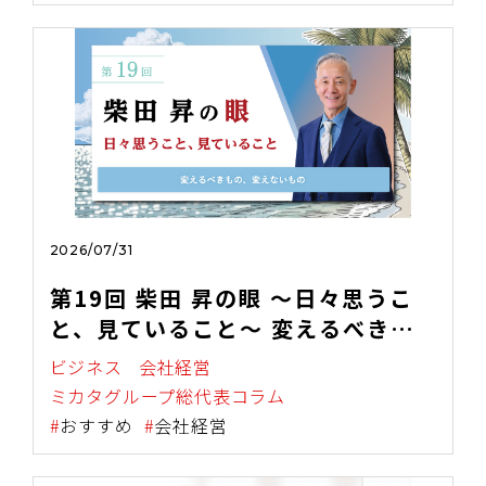
～
2026/07/31
第19回 柴田 昇の眼 ～日々思うこ
と、見ていること～ 変えるべきも
の、変えないもの
ビジネス
会社経営
ミカタグループ総代表コラム
おすすめ
会社経営