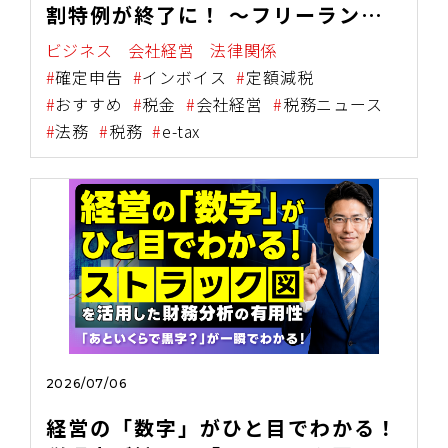
割特例が終了に！ ～フリーラン
ス・個人事業主が今すぐ確認すべき
ビジネス
会社経営
法律関係
対応策の全体像～
確定申告
インボイス
定額減税
おすすめ
税金
会社経営
税務ニュース
法務
税務
e-tax
2026/07/06
経営の「数字」がひと目でわかる！