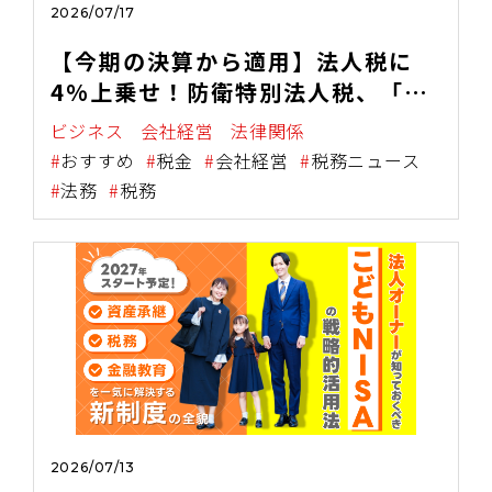
2026/07/17
【今期の決算から適用】法人税に
4%上乗せ！防衛特別法人税、「う
ちは関係ない」が一番危ない！
ビジネス
会社経営
法律関係
おすすめ
税金
会社経営
税務ニュース
法務
税務
2026/07/13