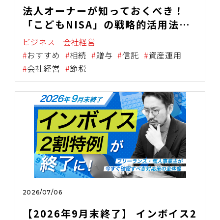
法人オーナーが知っておくべき！
「こどもNISA」の戦略的活用法
【資産承継・税務・金融教育を一気
ビジネス
会社経営
に解決する新制度の全貌】
おすすめ
相続
贈与
信託
資産運用
会社経営
節税
2026/07/06
【2026年9月末終了】 インボイス2