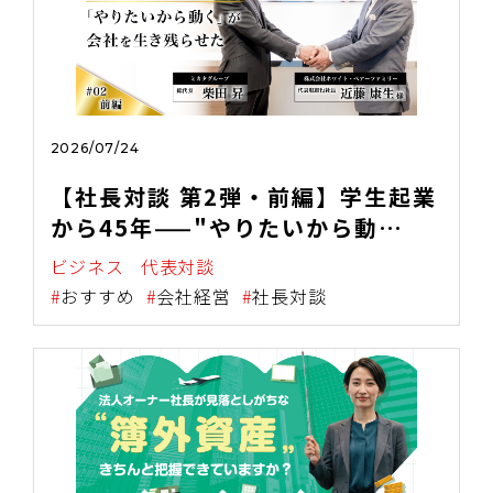
2026/07/24
【社長対談 第2弾・前編】学生起業
から45年——"やりたいから動
く"が、会社を生き残らせた
ビジネス
代表対談
おすすめ
会社経営
社長対談