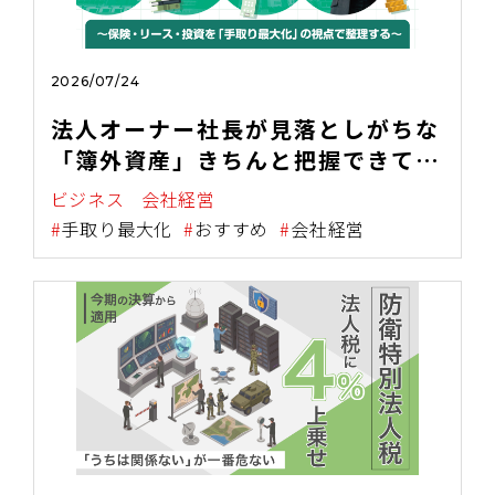
2026/07/24
法人オーナー社長が見落としがちな
「簿外資産」きちんと把握できてい
ますか？ 〜保険・リース・投資を
ビジネス
会社経営
「手取り最大化」の視点で整理す
手取り最大化
おすすめ
会社経営
る〜