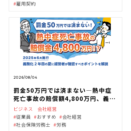
雇用契約
2026/08/04
罰金50万円では済まない―熱中症
死亡事故の賠償額4,800万円、義務
化2年目の夏に経営者が確認すべき
ビジネス
会社経営
こと～2025年6月施行・職場の熱中
従業員
おすすめ
会社経営
症対策義務化を中小企業向けに解説
社会保険労務士
労務