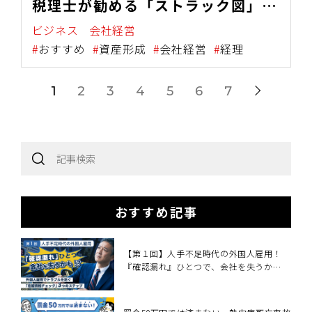
税理士が勧める「ストラック図」を
活用した財務分析の有用性
ビジネス
会社経営
おすすめ
資産形成
会社経営
経理
1
2
3
4
5
6
7
おすすめ記事
【第１回】人手不足時代の外国人雇用！
『確認漏れ』ひとつで、会社を失うか
も！？