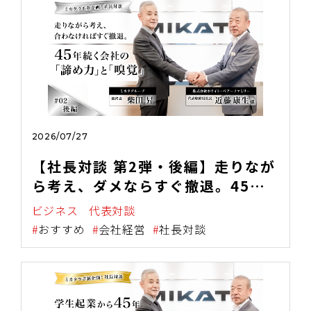
2026/07/27
【社長対談 第2弾・後編】走りなが
ら考え、ダメならすぐ撤退。45年
続く会社の"諦め力"と"嗅覚"
ビジネス
代表対談
おすすめ
会社経営
社長対談