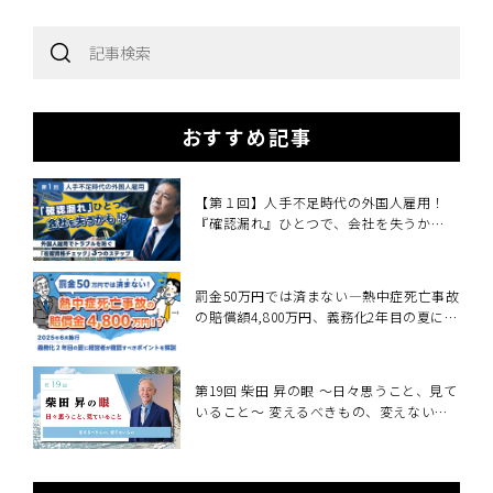
おすすめ記事
【第１回】人手不足時代の外国人雇用！
『確認漏れ』ひとつで、会社を失うか
も！？
罰金50万円では済まない―熱中症死亡事故
の賠償額4,800万円、義務化2年目の夏に経
営者が確認すべきこと～2025年6月施行・
職場の熱中症対策義務化を中小企業向けに
解説～
第19回 柴田 昇の眼 ～日々思うこと、見て
いること～ 変えるべきもの、変えないも
の