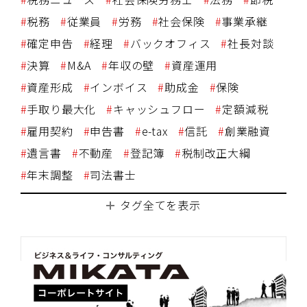
税務
従業員
労務
社会保険
事業承継
確定申告
経理
バックオフィス
社長対談
決算
M&A
年収の壁
資産運用
資産形成
インボイス
助成金
保険
手取り最大化
キャッシュフロー
定額減税
雇用契約
申告書
e-tax
信託
創業融資
遺言書
不動産
登記簿
税制改正大綱
年末調整
司法書士
タグ全てを表示