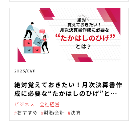
2023/01/11
絶対覚えておきたい！月次決算書作
成に必要な“たかはしのひげ”と
は？
ビジネス
会社経営
おすすめ
財務会計
決算