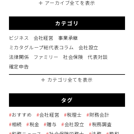
アーカイブ全てを表示
カテゴリ
ビジネス
会社経営
事業承継
ミカタグループ総代表コラム
会社設立
法律関係
ファミリー
社会保険
代表対談
確定申告
カテゴリ全てを表示
タグ
おすすめ
会社経営
税理士
財務会計
相続
税金
贈与
会社設立
税務調査
税務ニュース
社会保険労務士
法務
節税