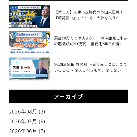
【第１回】人手不足時代の外国人雇用！
『確認漏れ』ひとつで、会社を失うか
も！？
罰金50万円では済まない―熱中症死亡事故
の賠償額4,800万円、義務化2年目の夏に経
営者が確認すべきこと～2025年6月施行・
職場の熱中症対策義務化を中小企業向けに
解説～
第19回 柴田 昇の眼 ～日々思うこと、見て
いること～ 変えるべきもの、変えないも
の
アーカイブ
2026年08月 (2)
2026年07月 (9)
2026年06月 (7)