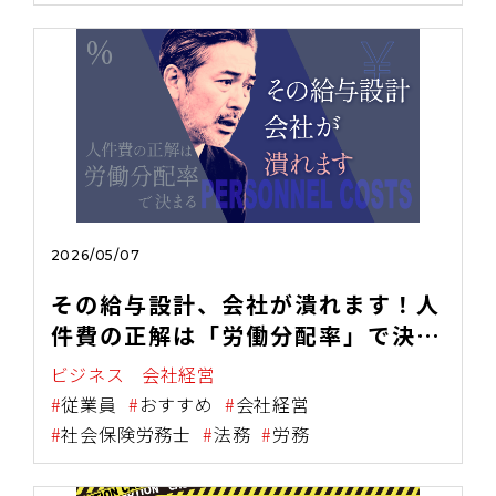
～
2026/05/07
その給与設計、会社が潰れます！人
件費の正解は「労働分配率」で決ま
る
ビジネス
会社経営
従業員
おすすめ
会社経営
社会保険労務士
法務
労務