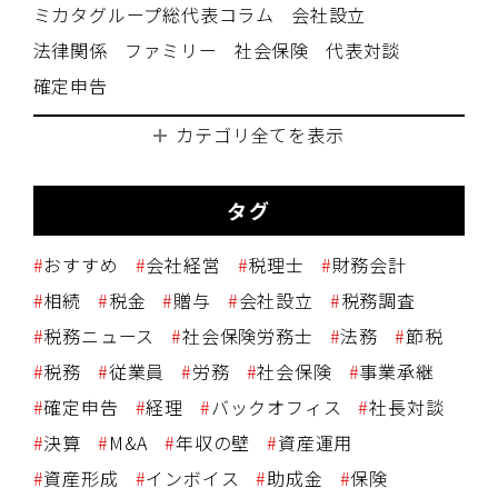
ミカタグループ総代表コラム
会社設立
法律関係
ファミリー
社会保険
代表対談
確定申告
カテゴリ全てを表示
タグ
おすすめ
会社経営
税理士
財務会計
相続
税金
贈与
会社設立
税務調査
税務ニュース
社会保険労務士
法務
節税
税務
従業員
労務
社会保険
事業承継
確定申告
経理
バックオフィス
社長対談
決算
M&A
年収の壁
資産運用
資産形成
インボイス
助成金
保険