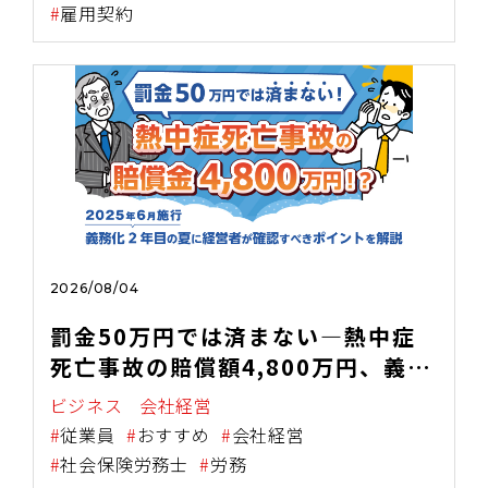
雇用契約
2026/08/04
罰金50万円では済まない―熱中症
死亡事故の賠償額4,800万円、義務
化2年目の夏に経営者が確認すべき
ビジネス
会社経営
こと～2025年6月施行・職場の熱中
従業員
おすすめ
会社経営
症対策義務化を中小企業向けに解説
社会保険労務士
労務