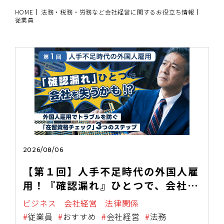
HOME
法務・税務・労務など会社経営に関するお役立ち情報
従業員
2026/08/06
【第１回】人手不足時代の外国人雇
用！『確認漏れ』ひとつで、会社を
失うかも！？
ビジネス
会社経営
法律関係
従業員
おすすめ
会社経営
法務