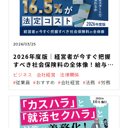
2026/03/25
2026年度版｜経営者が今すぐ把握
すべき社会保険料の全体像！給与の
16.5%が法定コスト、支援金ス
ビジネス
会社経営
法律関係
タートで何が変わるか
従業員
おすすめ
会社経営
法務
労務