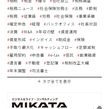
相続
税金
贈与
会社設立
税務調査
税務ニュース
社会保険労務士
法務
節税
税務
従業員
労務
社会保険
事業承継
確定申告
経理
バックオフィス
社長対談
決算
M&A
年収の壁
資産運用
資産形成
インボイス
助成金
保険
手取り最大化
キャッシュフロー
定額減税
雇用契約
申告書
e-tax
信託
創業融資
遺言書
不動産
登記簿
税制改正大綱
年末調整
司法書士
タグ全てを表示