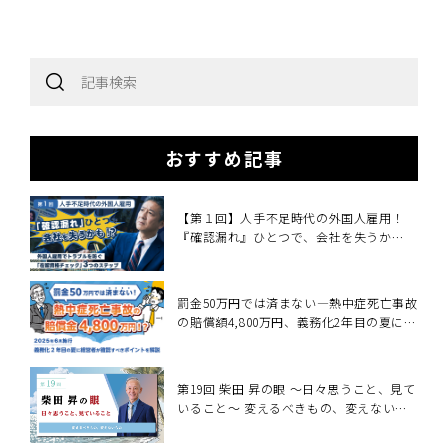
おすすめ記事
【第１回】人手不足時代の外国人雇用！
『確認漏れ』ひとつで、会社を失うか
も！？
罰金50万円では済まない―熱中症死亡事故
の賠償額4,800万円、義務化2年目の夏に経
営者が確認すべきこと～2025年6月施行・
職場の熱中症対策義務化を中小企業向けに
解説～
第19回 柴田 昇の眼 ～日々思うこと、見て
いること～ 変えるべきもの、変えないも
の