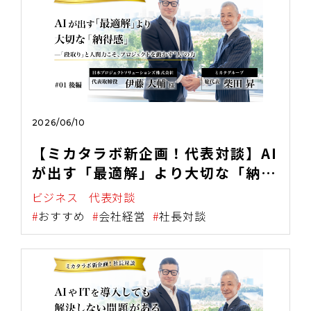
2026/06/10
【ミカタラボ新企画！代表対談】AI
が出す「最適解」より大切な「納得
解」——「段取り」と人間力こそ、
ビジネス
代表対談
プロジェクトを動かす"人"の力
おすすめ
会社経営
社長対談
（後編）