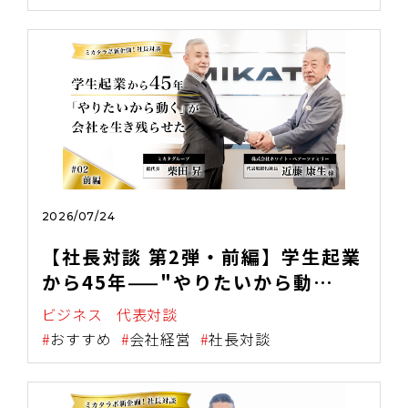
2026/07/24
【社長対談 第2弾・前編】学生起業
から45年——"やりたいから動
く"が、会社を生き残らせた
ビジネス
代表対談
おすすめ
会社経営
社長対談