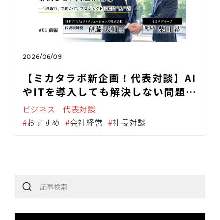
2026/06/09
【ミカタラボ新企画！代表対談】AI
やITを導入しても解決しない問題が
ある——「段取り」で動かす、プロ
ビジネス
代表対談
ジェクトは結局"人"だ（前編）
おすすめ
会社経営
社長対談