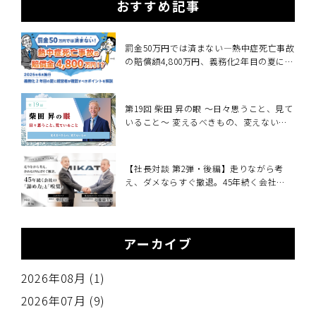
おすすめ記事
罰金50万円では済まない―熱中症死亡事故
の賠償額4,800万円、義務化2年目の夏に経
営者が確認すべきこと～2025年6月施行・
職場の熱中症対策義務化を中小企業向けに
解説～
第19回 柴田 昇の眼 ～日々思うこと、見て
いること～ 変えるべきもの、変えないも
の
【社長対談 第2弾・後編】走りながら考
え、ダメならすぐ撤退。45年続く会社
の"諦め力"と"嗅覚"
アーカイブ
2026年08月 (1)
2026年07月 (9)