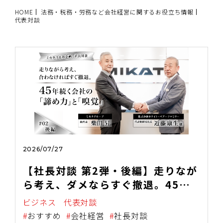
HOME
法務・税務・労務など会社経営に関するお役立ち情報
代表対談
2026/07/27
【社長対談 第2弾・後編】走りなが
ら考え、ダメならすぐ撤退。45年
続く会社の"諦め力"と"嗅覚"
ビジネス
代表対談
おすすめ
会社経営
社長対談