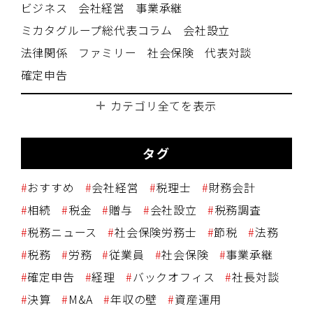
ビジネス
会社経営
事業承継
ミカタグループ総代表コラム
会社設立
法律関係
ファミリー
社会保険
代表対談
確定申告
カテゴリ全てを表示
タグ
おすすめ
会社経営
税理士
財務会計
相続
税金
贈与
会社設立
税務調査
税務ニュース
社会保険労務士
節税
法務
税務
労務
従業員
社会保険
事業承継
確定申告
経理
バックオフィス
社長対談
決算
M&A
年収の壁
資産運用