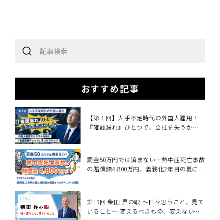
賠償額4,800万円、義務
化2年目の夏に経営者が
確認すべきこと～2025
年6月施行・職場の熱中
症対策義務化を中小企
業向けに解説～
おすすめ記事
【第１回】人手不足時代の外国人雇用！
『確認漏れ』ひとつで、会社を失うか
も！？
罰金50万円では済まない―熱中症死亡事故
の賠償額4,800万円、義務化2年目の夏に経
営者が確認すべきこと～2025年6月施行・
職場の熱中症対策義務化を中小企業向けに
解説～
第19回 柴田 昇の眼 ～日々思うこと、見て
いること～ 変えるべきもの、変えないも