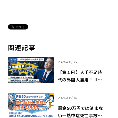
関連記事
2026/08/06
【第１回】人手不足時
代の外国人雇用！『確
認漏れ』ひとつで、会社
を失うかも！？
2026/08/04
罰金50万円では済まな
い―熱中症死亡事故の