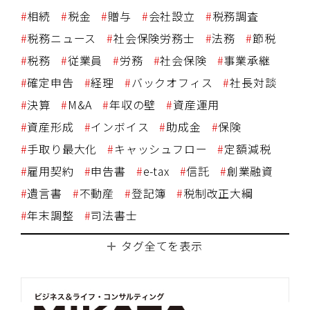
相続
税金
贈与
会社設立
税務調査
税務ニュース
社会保険労務士
法務
節税
税務
従業員
労務
社会保険
事業承継
確定申告
経理
バックオフィス
社長対談
決算
M&A
年収の壁
資産運用
資産形成
インボイス
助成金
保険
手取り最大化
キャッシュフロー
定額減税
雇用契約
申告書
e-tax
信託
創業融資
遺言書
不動産
登記簿
税制改正大綱
年末調整
司法書士
タグ全てを表示