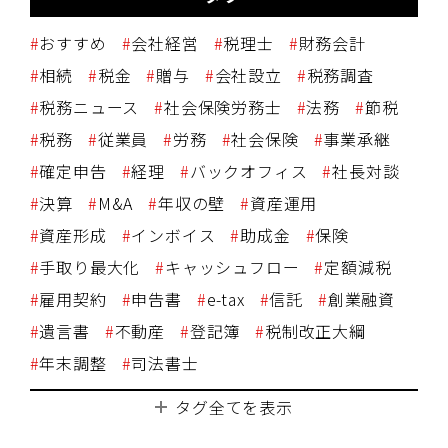
おすすめ
会社経営
税理士
財務会計
相続
税金
贈与
会社設立
税務調査
税務ニュース
社会保険労務士
法務
節税
税務
従業員
労務
社会保険
事業承継
確定申告
経理
バックオフィス
社長対談
決算
M&A
年収の壁
資産運用
資産形成
インボイス
助成金
保険
手取り最大化
キャッシュフロー
定額減税
雇用契約
申告書
e-tax
信託
創業融資
遺言書
不動産
登記簿
税制改正大綱
年末調整
司法書士
タグ全てを表示