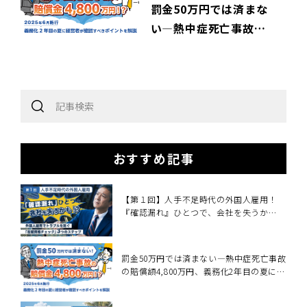
罰金50万円では済まな
い―熱中症死亡事故の
賠償額4,800万円、義務
化2年目の夏に経営者が
確認すべきこと～2025
年6月施行・職場の熱中
症対策義務化を中小企
業向けに解説～
おすすめ記事
【第１回】人手不足時代の外国人雇用！
『確認漏れ』ひとつで、会社を失うか
も！？
罰金50万円では済まない―熱中症死亡事故
の賠償額4,800万円、義務化2年目の夏に経
営者が確認すべきこと～2025年6月施行・
職場の熱中症対策義務化を中小企業向けに