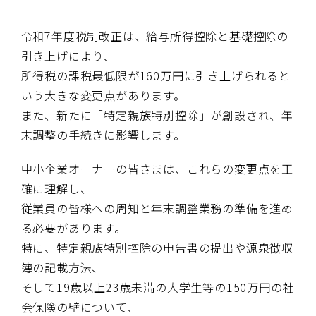
令和
7
年度税制改正は、給与所得控除と基礎控除の
引き上げにより、
所得税の課税最低限が
160
万円に引き上げられると
いう大きな変更点があります。
また、新たに「特定親族特別控除」が創設され、年
末調整の手続きに影響します。
中小企業オーナーの皆さまは、これらの変更点を正
確に理解し、
従業員の皆様への周知と年末調整業務の準備を進め
る必要があります。
特に、特定親族特別控除の申告書の提出や源泉徴収
簿の記載方法、
そして
19
歳以上
23
歳未満の大学生等の
150
万円の社
会保険の壁について、