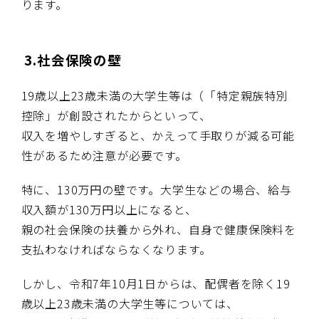
ります。
3.
社会保険の壁
19
歳以上
23
歳未満の大学生等は（「特定親族特別
控除」が創設されたからといって、
収入を増やしすぎると、かえって手取りが減る可能
性があるため注意が必要です。
特に、
130
万円の壁です。大学生などの場合、給与
収入額が
130
万円以上になると、
親の社会保険の扶養から外れ、自身で健康保険料を
支払わなければならなくなります。
しかし、令和
7
年
10
月
1
日からは、配偶者を除く
19
歳以上
23
歳未満の大学生等については、