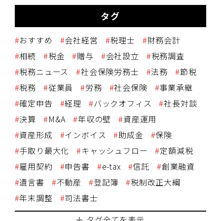
タグ
おすすめ
会社経営
税理士
財務会計
相続
税金
贈与
会社設立
税務調査
税務ニュース
社会保険労務士
法務
節税
税務
従業員
労務
社会保険
事業承継
確定申告
経理
バックオフィス
社長対談
決算
M&A
年収の壁
資産運用
資産形成
インボイス
助成金
保険
手取り最大化
キャッシュフロー
定額減税
雇用契約
申告書
e-tax
信託
創業融資
遺言書
不動産
登記簿
税制改正大綱
年末調整
司法書士
タグ全てを表示