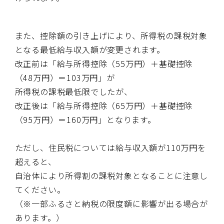
また、控除額の引き上げにより、所得税の課税対象
となる最低給与収入額が変更されます。
改正前は「給与所得控除（
55
万円）＋基礎控除
（
48
万円）＝
103
万円」が
所得税の課税最低限でしたが、
改正後は「給与所得控除（
65
万円）＋基礎控除
（
95
万円）＝
160
万円」となります。
ただし、住民税については給与収入額が
110
万円を
超えると、
自治体により所得割の課税対象となることに注意し
てください。
（※一部ふるさと納税の限度額に影響が出る場合が
あります。）