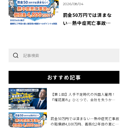
2026/08/04
罰金50万円では済まな
い―熱中症死亡事故の
賠償額4,800万円、義務
化2年目の夏に経営者が
確認すべきこと～2025
年6月施行・職場の熱中
症対策義務化を中小企
業向けに解説～
おすすめ記事
【第１回】人手不足時代の外国人雇用！
『確認漏れ』ひとつで、会社を失うか
も！？
罰金50万円では済まない―熱中症死亡事故
の賠償額4,800万円、義務化2年目の夏に経