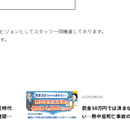
ビジョンとしてスタッフ一同精進しております。
す。
2026/08/04
足時代
罰金50万円では済ま
確認漏
い―熱中症死亡事故
社を失
償額4,800万円、義