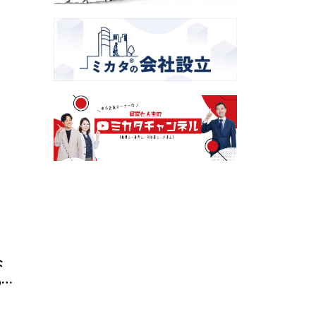
な
の賠
務化