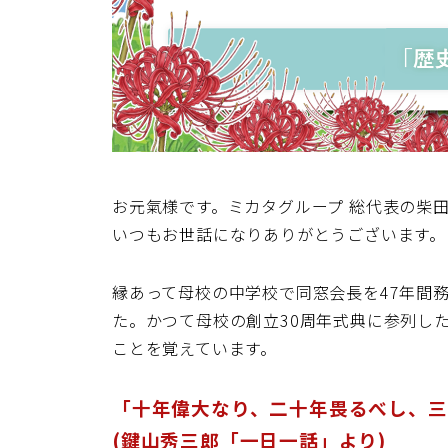
お元氣様です。ミカタグループ 総代表の柴田
いつもお世話になりありがとうございます。
縁あって母校の中学校で同窓会長を47年間
た。かつて母校の創立30周年式典に参列し
ことを覚えています。
「十年偉大なり、二十年畏るべし、三
(鍵山秀三郎「一日一話」より)