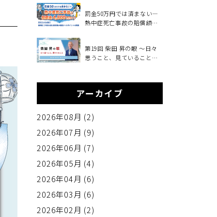
も！？
罰金50万円では済まない―
熱中症死亡事故の賠償額
4,800万円、義務化2年目の
夏に経営者が確認すべきこ
第19回 柴田 昇の眼 ～日々
と～2025年6月施行・職場の
思うこと、見ていること～
熱中症対策義務化を中小企
変えるべきもの、変えない
業向けに解説～
もの
アーカイブ
2026年08月 (2)
2026年07月 (9)
2026年06月 (7)
2026年05月 (4)
2026年04月 (6)
2026年03月 (6)
2026年02月 (2)