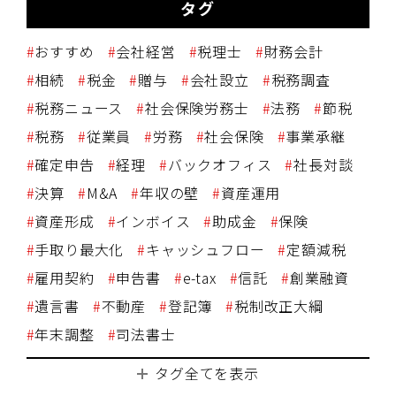
タグ
おすすめ
会社経営
税理士
財務会計
相続
税金
贈与
会社設立
税務調査
税務ニュース
社会保険労務士
法務
節税
税務
従業員
労務
社会保険
事業承継
確定申告
経理
バックオフィス
社長対談
決算
M&A
年収の壁
資産運用
資産形成
インボイス
助成金
保険
手取り最大化
キャッシュフロー
定額減税
雇用契約
申告書
e-tax
信託
創業融資
遺言書
不動産
登記簿
税制改正大綱
年末調整
司法書士
タグ全てを表示