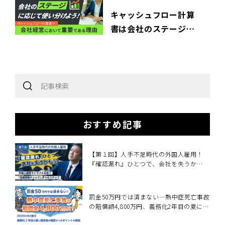
キャッシュフロー計算
書は会社のステージに
応じて使い分けよう！
会社経営において
キャッシュフロー計算
書が重要である理由
おすすめ記事
【第１回】人手不足時代の外国人雇用！
『確認漏れ』ひとつで、会社を失うか
も！？
罰金50万円では済まない―熱中症死亡事故
の賠償額4,800万円、義務化2年目の夏に経
営者が確認すべきこと～2025年6月施行・