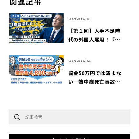
関連記事
2026/08/06
【第１回】人手不足時
代の外国人雇用！『確
認漏れ』ひとつで、会社
を失うかも！？
2026/08/04
罰金50万円では済まな
い―熱中症死亡事故の
賠償額4,800万円、義務
化2年目の夏に経営者が
確認すべきこと～2025
年6月施行・職場の熱中
症対策義務化を中小企
業向けに解説～