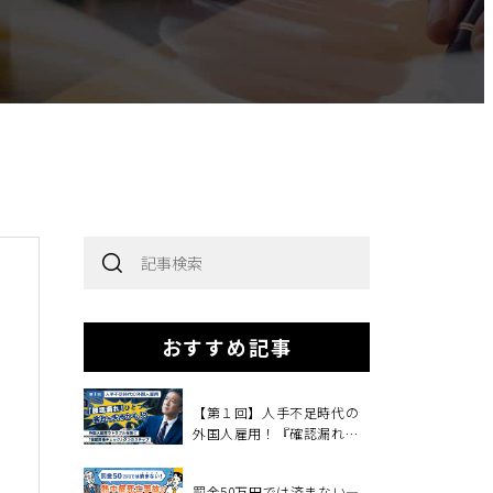
おすすめ記事
指
【第１回】人手不足時代の
外国人雇用！『確認漏れ』
ひとつで、会社を失うか
も！？
罰金50万円では済まない―