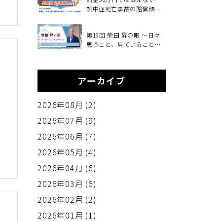
熱中症死亡事故の賠償額
4,800万円、義務化2年目の
夏に経営者が確認すべきこ
第19回 柴田 昇の眼 ～日々
と～2025年6月施行・職場の
思うこと、見ていること～
熱中症対策義務化を中小企
変えるべきもの、変えない
業向けに解説～
もの
アーカイブ
は
2026年08月 (2)
使
2026年07月 (9)
お
2026年06月 (7)
算
2026年05月 (4)
2026年04月 (6)
2026年03月 (6)
2026年02月 (2)
2026年01月 (1)