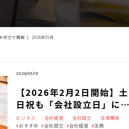
お役立ち情報
2026年05月
2026/05/13
【2026年2月2日開始】土
日祝も「会社設立日」に
定可能！ 運用変更のポイ
ビジネス
会社経営
会社設立
法律関係
ントを解説
おすすめ
会社設立
会社経営
法務