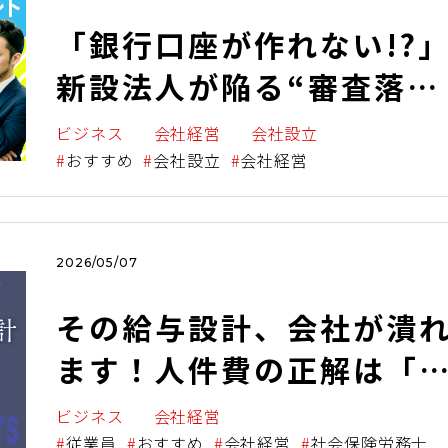
「銀行口座が作れない!?
新設法人が陥る“審査落
ち”の罠と、開設するため
ビジネス
会社経営
会社設立
の６つのポイント！
おすすめ
会社設立
会社経営
2026/05/07
その給与設計、会社が潰
ます！人件費の正解は「
働分配率」で決まる
ビジネス
会社経営
従業員
おすすめ
会社経営
社会保険労務士