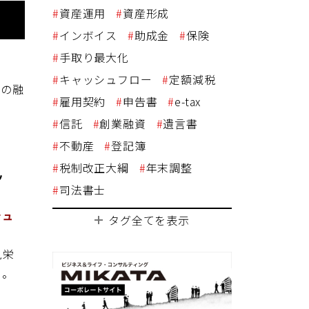
資産運用
資産形成
インボイス
助成金
保険
手取り最大化
キャッシュフロー
定額減税
めの融
雇用契約
申告書
e-tax
信託
創業融資
遺言書
不動産
登記簿
税制改正大綱
年末調整
ッ
司法書士
シュ
タグ全てを表示
見栄
う。