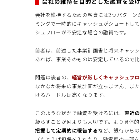
会社の維持を目的とした融資を受
会社を維持するための融資には2つパターン
ミングで一時的にキャッシュがショートして
シュフローが不安定な場合の融資です。
前者は、前述した事業計画書と将来キャッシ
あれば、事業そのものは安定しているので比
問題は後者の、
経営が厳しくキャッシュフ
なかなか将来の事業計画が立ちません。ま
けるハードルは高くなります。
このような状況で融資を受けるには、
直近
凝らすことが何よりも大切です。より具体的
把握して定期的に報告する
など、銀行からの
（たとえば担保を入れたり、融資額の一部を