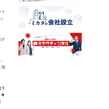
タイ
ッ
績が
は、
を受
夫
を
日々
資