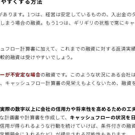
けやすくする方法
があります。1つは、経営は安定しているものの、入出金の
しまう場合の融資。もう1つは、ギリギリの状態で常にキャ
ュフロー計算書に加えて、これまでの融資に対する返済実
較的融資は受けやすいでしょう。
ローが不安定な場合
の融資です。このような状況にある会社
た、キャッシュフロー計算書の見栄えもよくないため、融資
の実際の数字以上に会社の信用力や将来性を高めるための工
な計画書や計算書を作成して、
キャッシュフローの状況を
信用が得られるような行動を続けていけば、条件付きの融
定期預金に入れるなど）が提示される可能性もあります。