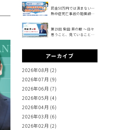
も！？
罰金50万円では済まない―
熱中症死亡事故の賠償額
4,800万円、義務化2年目の
夏に経営者が確認すべきこ
第19回 柴田 昇の眼 ～日々
と～2025年6月施行・職場の
思うこと、見ていること～
熱中症対策義務化を中小企
変えるべきもの、変えない
業向けに解説～
もの
アーカイブ
2026年08月 (2)
2026年07月 (9)
2026年06月 (7)
2026年05月 (4)
2026年04月 (6)
2026年03月 (6)
2026年02月 (2)