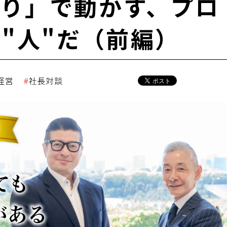
取り」で動かす、プロ
"人"だ（前編）
経営
社長対談