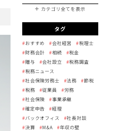
カテゴリ全てを表示
タグ
おすすめ
会社経営
税理士
財務会計
相続
税金
贈与
会社設立
税務調査
税務ニュース
社会保険労務士
法務
節税
税務
従業員
労務
社会保険
事業承継
確定申告
経理
バックオフィス
社長対談
決算
M&A
年収の壁