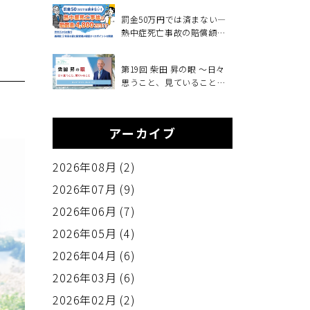
も！？
罰金50万円では済まない―
熱中症死亡事故の賠償額
4,800万円、義務化2年目の
夏に経営者が確認すべきこ
第19回 柴田 昇の眼 ～日々
と～2025年6月施行・職場の
思うこと、見ていること～
熱中症対策義務化を中小企
変えるべきもの、変えない
業向けに解説～
もの
アーカイブ
2026年08月 (2)
2026年07月 (9)
2026年06月 (7)
2026年05月 (4)
2026年04月 (6)
2026年03月 (6)
2026年02月 (2)