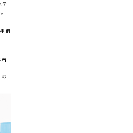
ステ
た。
の判例
注者
で
）の