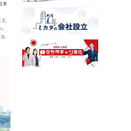
日本
こと
ン、
サル
。