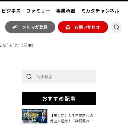
ビジネス
ファミリー
事業承継
ミカタチャンネル
メルマガ登録
お問い合わせ
結局"人"だ（前編）
おすすめ記事
【第１回】人手不足時代の
外国人雇用！『確認漏れ』
ひとつで、会社を失うか