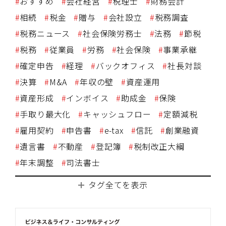
おすすめ
会社経営
税理士
財務会計
相続
税金
贈与
会社設立
税務調査
税務ニュース
社会保険労務士
法務
節税
税務
従業員
労務
社会保険
事業承継
確定申告
経理
バックオフィス
社長対談
決算
M&A
年収の壁
資産運用
資産形成
インボイス
助成金
保険
手取り最大化
キャッシュフロー
定額減税
雇用契約
申告書
e-tax
信託
創業融資
遺言書
不動産
登記簿
税制改正大綱
年末調整
司法書士
タグ全てを表示