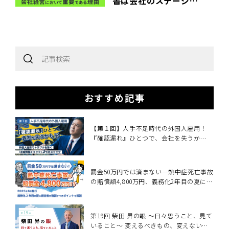
書は会社のステージに
応じて使い分けよう！
会社経営において
キャッシュフロー計算
書が重要である理由
おすすめ記事
【第１回】人手不足時代の外国人雇用！
『確認漏れ』ひとつで、会社を失うか
も！？
罰金50万円では済まない―熱中症死亡事故
の賠償額4,800万円、義務化2年目の夏に経
営者が確認すべきこと～2025年6月施行・
職場の熱中症対策義務化を中小企業向けに
解説～
第19回 柴田 昇の眼 ～日々思うこと、見て
いること～ 変えるべきもの、変えないも