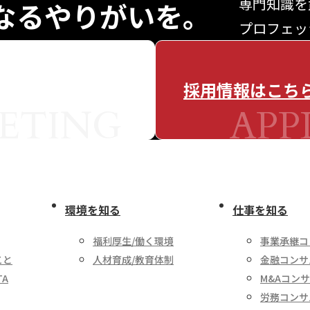
専門知識を
なる
やりがいを。
プロフェッ
採用情報はこち
ETING
APP
環境を知る
仕事を知る
福利厚生/働く環境
事業承継コ
こと
人材育成/教育体制
金融コンサ
TA
M&Aコン
労務コンサ