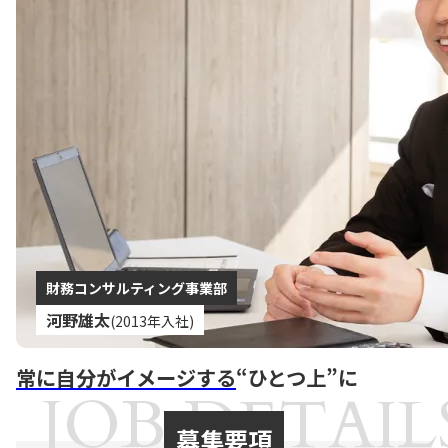
財務コンサルティング事業部
河野雄太
(2013年入社)
常に自分がイメージする
“ひとつ上”に
JOB DETAIL
募集要項