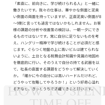
「素直に、前向きに、学び続けられる人」と一緒に
働きたいです。我々の仕事は、華やかな側面と泥臭
い側面の両面を持っていますが、正直泥臭い側面が8
～9割と言っても過言ではないかもしれません。お客
様の課題の分析や改善策の検討は、一朝一夕にでき
るものではないです。常に自分に足りないものを考
え、ハングリー精神で学び続けることが必須だと感
じます。ぐらつく地盤の上に高いビルは建てられな
いように、土台となる税務会計知識や見識の地固め
を徹底的に行い、そのうえで自分の持てる武器を以
て、社長の直面する課題をどうやって解決していく
か。「確かに今の自分には高いハードルだけれど、
どうやって攻略してやろうか！」という好奇心溢れ
HOW TO SPEN
る方なら、きっとうちで活躍できると思います。
TIME OFF