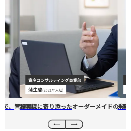
資産コンサルティング事業部
財務コンサルティ
蒲生啓
岡田美奈子
(2021年入社)
(2012
職に
客様に寄り添った
オーダーメイドの“事業承継”で
未経験から管理