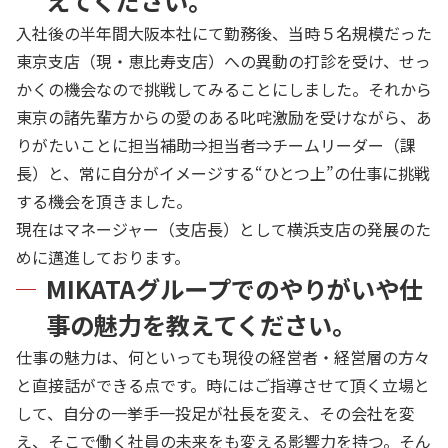
えてください。
入社後の半年間大阪本社にて勤務後、当時５名規模だった
東京支店（現・恵比寿支店）への異動の打診を受け、せっ
かくの機会なので挑戦してみることにしました。それから
東京の諸先輩方からの愛のある叱咤激励を受けながら、あ
りがたいことに担当補助⇒担当者⇒チームリーダー（課
長）と、常に自分がイメージする“ひとつ上”の仕事に挑戦
する機会を頂きました。
現在はマネージャー（支店長）として横浜支店の発展のた
めに邁進しております。
MIKATAグループでのやりがいや仕
事の魅力を教えてください。
仕事の魅力は、何といっても現役の経営者・経営層の方々
と直接話ができる点です。時にはご指導させて頂く立場と
して、自分の一挙手一投足が社長を変え、その会社を変
え、そこで働く社員の未来をも変える影響力を持つ。そん