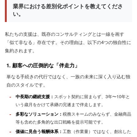
業界における差別化ポイントを教えてくださ
い。
私たちの支援は、既存のコンサルティングとは一線を画す
「似て非なる」存在です。その理由は、以下の4つの独自性に
集約されます。
1. 顧客への圧倒的な「伴走力」
単なる手続きの代行ではなく、一族の未来に深く入り込む独
自のスタイルです。
-
スポット契約に留まらず、3年〜10年と
中長期の継続支援：
いう歳月をかけて承継の完遂まで伴走します。
-
税務スキームのみならず、金融商品
多彩なソリューション：
等も含めた多角的な出口戦略を提示可能です。
-
工数（作業量）ではなく、創出した
価値に見合う報酬体系：