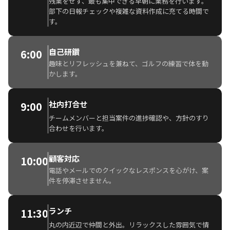
残業をせず、最も集中できる早朝に業務を行います。
部下の日報チェックや複雑な資料作成に充てる時間で
す。
自己研鑽
6:00
趣味とリフレッシュを兼ねて、ゴルフの練習で体を動
かします。
社内打合せ
9:00
チームメンバーと担当案件の進捗確認や、方針のすり
合わせを行います。
顧客対応
10:00
電話やメールでのクイックなレスポンスを心がけ、案
件を停滞させません。
ランチ
11:30
丸の内近辺で仲間と外出。リラックスした雰囲気で情