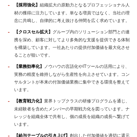
-
組織拡大の原動力となるプロフェッショナル人
【採用強化】
材の獲得に注力しています。単なる増員ではなく、当社の理
念に共鳴し、自律的に考え抜ける仲間を広く求めています。
-
グループ内のソリューション部門との連
【クロスセル拡大】
携を深め、顧客に対してより多角的な支援を提供できる体制
を構築しています。一社あたりの提供付加価値を最大化させ
ることが狙いです。
-
ノウハウの言語化やITツールの活用により、
【業務効率化】
実務の精度を維持しながら生産性を向上させています。コン
サルタントが本来の付加価値業務に集中できる環境を整えて
います。
-
業界トップクラスの研修プログラムを通じ、
【教育戦力化】
未経験者を含めたメンバーの早期戦力化を図っています。ナ
レッジを組織全体で共有し、個の成長を組織の成長へ繋げて
います。
-
創出した付加価値を適切に還元
【給与テーブルの引き上げ】