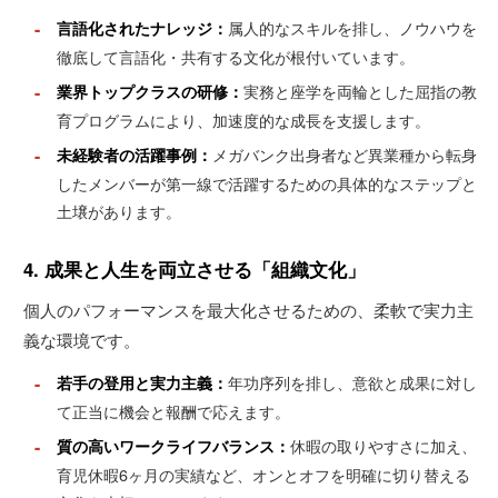
-
属人的なスキルを排し、ノウハウを
言語化されたナレッジ：
徹底して言語化・共有する文化が根付いています。
-
実務と座学を両輪とした屈指の教
業界トップクラスの研修：
育プログラムにより、加速度的な成長を支援します。
-
メガバンク出身者など異業種から転身
未経験者の活躍事例：
したメンバーが第一線で活躍するための具体的なステップと
土壌があります。
4. 成果と人生を両立させる「組織文化」
個人のパフォーマンスを最大化させるための、柔軟で実力主
義な環境です。
-
年功序列を排し、意欲と成果に対し
若手の登用と実力主義：
て正当に機会と報酬で応えます。
-
休暇の取りやすさに加え、
質の高いワークライフバランス：
育児休暇6ヶ月の実績など、オンとオフを明確に切り替える