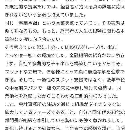
た限定的な提案だけでは、経営者が抱える真の課題に応え
きれないという葛藤も抱えていました。
同じ「事業承継」という言葉を使っていても、その実態は
似て非なるもの。もっと、経営者の人生の根幹に関わる本
質的な支援に向き合いたい。
そう考えていた際に出会ったMIKATAグループは、私に
とって唯一無二の環境でした。金融機関の紹介だけに依存
せず、自社で多角的なチャネルを構築しているからこそ、
フラットな立場で、お客様にとって真に最適な解を追求で
きる。そして、一過性のスポット支援ではなく、数年単位
の中長期スパンで一族の未来に伴走し続ける姿勢は、同
業他社を経験したからこそわかる圧倒的な強みでした。
また、会計事務所のM&Aを通じて組織がダイナミックに
拡大しているフェーズであること、自分と同年代の30代の
部門長が組織を牽引している勢いにも強く惹かれました。
変化し続けるこの組織なら、これまでの経験を糧に、自分