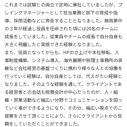
これまでは試験との両立で定時に帰社していましたが、プ
レイングマネージャーとして担当業務と部下の育成や指
導、採用活動などに奔走することとなりました。無我夢中
の３年が経過し役員を任命された頃には20名のチームに
成長をしていました。従業員やチームの成長で自分自身も
大きく飛躍したと実感できた経験となりました。
また、役員となってからも、HPの立上げや本社移転、人
事制度構築、システム導入、海外展開や税理士事務所の承
継など会社経営の基盤づくりに携わり様々な人との協働を
行っていく経験は、自分自身としては、代えがたい経験と
なりました。そのような経験を通して、クライアントであ
る経営者との会話も税務会計が中心だったのが、人・組
織・営業活動など幅広い分野でコミュニケーションを図っ
ていく事ができるようになり、その分、幅広い視点でのご
提案をさせて頂くことにより、さらにクライアントから信
頼をしていただくことができました。