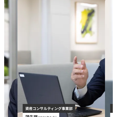
資産コンサルティング事業部
財
蒲生啓
岡