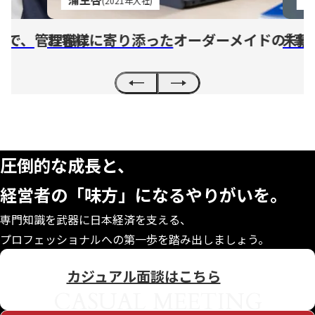
(2021年入社)
中で、
管理職に
お客様に寄り添った
オーダーメイドの“事
未経
CONTACT
圧倒的な成長と、
経営者の「味方」になる
やりがいを。
専門知識を武器に日本経済を支える、
プロフェッショナルへの第一歩を踏み出しましょう。
カジュアル面談はこちら
CASUAL MEETING