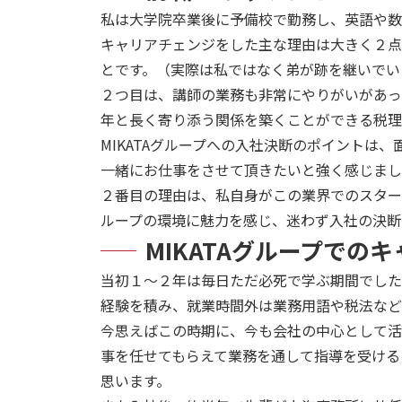
私は大学院卒業後に予備校で勤務し、英語や数
キャリアチェンジをした主な理由は大きく２点
とです。（実際は私ではなく弟が跡を継いでい
２つ目は、講師の業務も非常にやりがいがあっ
年と長く寄り添う関係を築くことができる税理
MIKATAグループへの入社決断のポイント
一緒にお仕事をさせて頂きたいと強く感じまし
２番目の理由は、私自身がこの業界でのスター
ループの環境に魅力を感じ、迷わず入社の決断
MIKATAグループでの
当初１～２年は毎日ただ必死で学ぶ期間でした
経験を積み、就業時間外は業務用語や税法など
今思えばこの時期に、今も会社の中心として活
事を任せてもらえて業務を通して指導を受ける
思います。