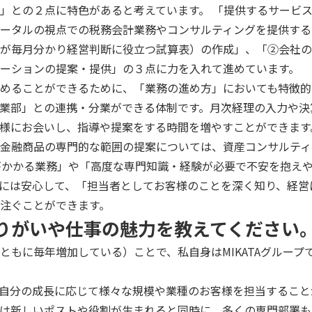
」との２点に特色があると考えています。 「提供するサービ
ータルの視点での税務会計業務やコンサルティングを提供する
が毎月分かり経営判断に役立つ試算表）の作成」、「②会社の
ーションの提案・提供」の３点に力を入れて進めています。
めることができるために、「業務の進め方」においても特徴的
業部」との連携・分業ができる体制です。月次経理の入力や決
様にお会いし、指導や提案をする時間を増やすことができます
金融商品の専門的な範囲の提案については、資産コンサルティ
がかかる業務」や「高度な専門知識・経験が必要で不安を抱え
には安心して、「担当者としてお客様のことを深く知り、経営
注ぐことができます。
のやりがいや仕事の魅力を教えてください
ともに毎年増加している）ことで、私自身はMIKATAグルー
自分の成長に応じて様々な規模や業種のお客様を担当すること
は新しいポストや役割が生まれると同時に、多くの専門部署も