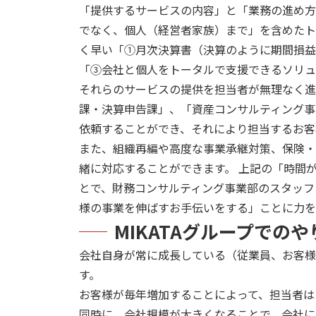
「提供するサービスの内容」と「業務の進め方
でなく、個人（経営者家族）まで」を含めたト
く早い「①月次決算書（決算のように期間損益
「③会社と個人をトータルで支援できるソリュ
それらのサービスの提供を担当者が無理なく進
課・決算申告課」、「資産コンサルティング事
依頼することができ、それにより担当するお客
また、組織再編や高度な事業承継対策、保険・
緒に対応することができます。 上記の「時間
とで、財務コンサルティング事業部のスタッフ
様の事業を伸ばすお手伝いをする」ことに力を
MIKATAグループで
会社自身が常に成長している（従業員、お客様
す。
お客様が毎年増加することによって、担当者は
同時に、会社規模が大きくなることで、会社に